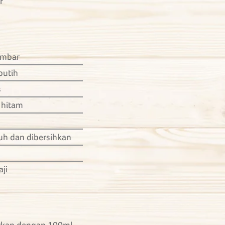
r
umbar
putih
s
 hitam
suh dan dibersihkan
ji
rkan dengan 100ml