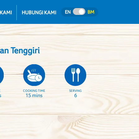
EN
BM
 KAMI
HUBUNGI KAMI
kan Tenggiri
E
COOKING TIME
SERVING
s
15 mins
6