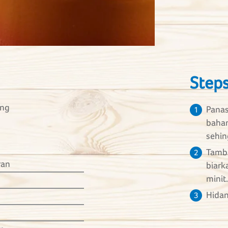
Step
ung
Panas
1
bahan
sehin
Tamba
2
ran
biark
minit.
Hida
3