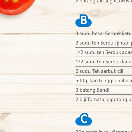
2 batang Cili segar, dikisa
B
3 sudu besar Serbuk ket
2 sudu teh Serbuk jintan 
1/2 sudu teh Serbuk ada
1/2 sudu teh Serbuk lada
2 sudu Teh serbuk cili
500g Ikan tenggiri, diba
3 batang Bendi
2 biji Tomato, dipotong ba
C
30g asam jawa, dicampu