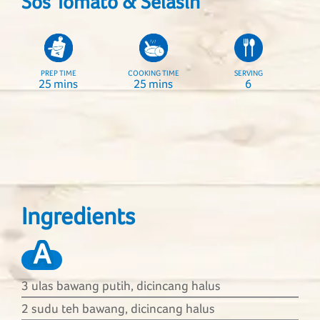
Sos Tomato & Selasih
PREP TIME
COOKING TIME
SERVING
25 mins
25 mins
6
Ingredients
A
3 ulas bawang putih, dicincang halus
2 sudu teh bawang, dicincang halus