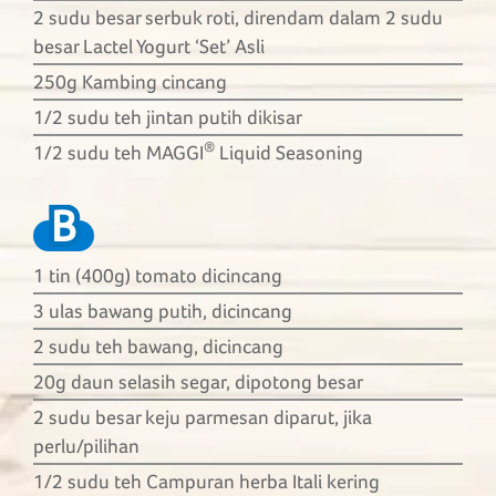
2 sudu besar serbuk roti, direndam dalam 2 sudu
besar Lactel Yogurt ‘Set’ Asli
250g Kambing cincang
1/2 sudu teh jintan putih dikisar
®
1/2 sudu teh MAGGI
Liquid Seasoning
B
1 tin (400g) tomato dicincang
3 ulas bawang putih, dicincang
2 sudu teh bawang, dicincang
20g daun selasih segar, dipotong besar
2 sudu besar keju parmesan diparut, jika
perlu/pilihan
1/2 sudu teh Campuran herba Itali kering